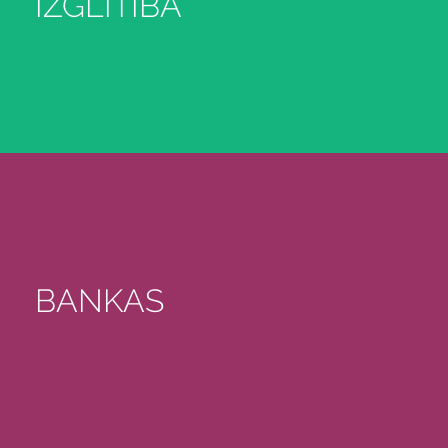
IZGLĪTĪBA
BANKAS