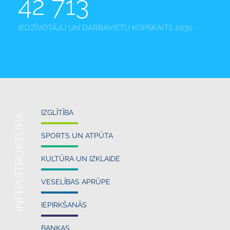
42 713
IEDZĪVOTĀJU UN DARBAVIETU KOPSKAITS 2030
IZGLĪTĪBA
INFRASTRUKTŪRA
SPORTS UN ATPŪTA
KULTŪRA UN IZKLAIDE
VESELĪBAS APRŪPE
IEPIRKŠANĀS
BANKAS